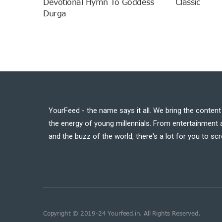
Devotional Hymn To Goddess
Classic
Durga
YourFeed - the name says it all. We bring the conten
the energy of young millennials. From entertainment a
and the buzz of the world, there's a lot for you to scr
Copyright © 2019-24 Yourfeed.in. All Rights Reserved.